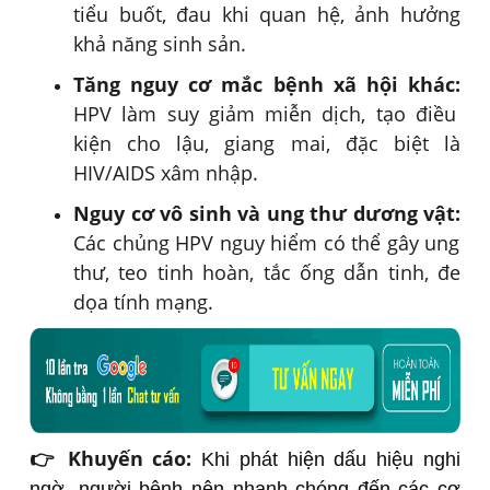
tiểu buốt, đau khi quan hệ, ảnh hưởng
khả năng sinh sản.
Tăng nguy cơ mắc bệnh xã hội khác:
HPV làm suy giảm miễn dịch, tạo điều
kiện cho lậu, giang mai, đặc biệt là
HIV/AIDS xâm nhập.
Nguy cơ vô sinh và ung thư dương vật:
Các chủng HPV nguy hiểm có thể gây ung
thư, teo tinh hoàn, tắc ống dẫn tinh, đe
dọa tính mạng.
👉 Khuyến cáo:
Khi phát hiện dấu hiệu nghi
ngờ, người bệnh nên nhanh chóng đến các cơ