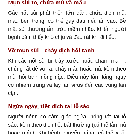
Mụn sùi to, chứa mủ và máu
Các nốt sùi phát triển lớn dần, chứa dịch mủ,
máu bên trong, có thể gây đau nếu ấn vào. Bề
mặt sùi thường ẩm ướt, mềm nhão, khiến người
bệnh cảm thấy khó chịu và đau rát khi đi tiểu.
Vỡ mụn sùi – chảy dịch hôi tanh
Khi các nốt sùi bị trầy xước hoặc chạm mạnh,
chúng rất dễ vỡ ra, chảy máu hoặc mủ, kèm theo
mùi hôi tanh nồng nặc. Điều này làm tăng nguy
cơ nhiễm trùng và lây lan virus đến các vùng lân
cận.
Ngứa ngáy, tiết dịch tại lỗ sáo
Người bệnh có cảm giác ngứa, nóng rát tại lỗ
sáo, kèm theo dịch tiết bất thường (có thể lẫn mủ
hoặc máu). Khi bệnh chuyển nặng, có thể xuất