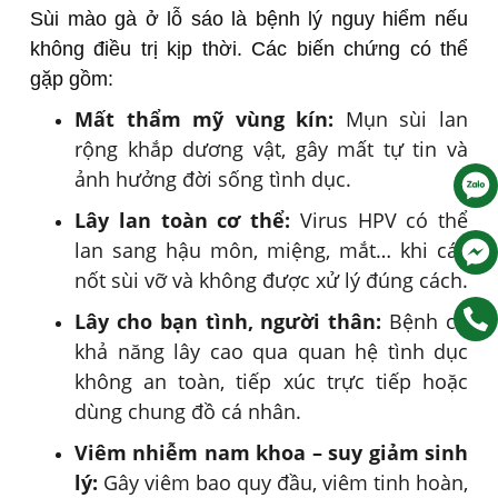
Sùi mào gà ở lỗ sáo là bệnh lý nguy hiểm nếu
không điều trị kịp thời. Các biến chứng có thể
gặp gồm:
Mất thẩm mỹ vùng kín:
Mụn sùi lan
rộng khắp dương vật, gây mất tự tin và
ảnh hưởng đời sống tình dục.
Lây lan toàn cơ thể:
Virus HPV có thể
lan sang hậu môn, miệng, mắt… khi các
nốt sùi vỡ và không được xử lý đúng cách.
Lây cho bạn tình, người thân:
Bệnh có
khả năng lây cao qua quan hệ tình dục
không an toàn, tiếp xúc trực tiếp hoặc
dùng chung đồ cá nhân.
Viêm nhiễm nam khoa – suy giảm sinh
lý:
Gây viêm bao quy đầu, viêm tinh hoàn,