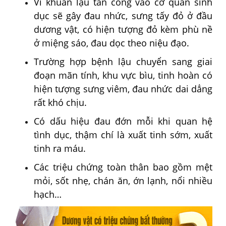
Vi khuẩn lậu tấn công vào cơ quan sinh
dục sẽ gây đau nhức, sưng tấy đỏ ở đầu
dương vật, có hiện tượng đỏ kèm phù nề
ở miệng sáo, đau dọc theo niệu đạo.
Trường hợp bệnh lậu chuyển sang giai
đoạn mãn tính, khu vực bìu, tinh hoàn có
hiện tượng sưng viêm, đau nhức dai dẳng
rất khó chịu.
Có dấu hiệu đau đớn mỗi khi quan hệ
tình dục, thậm chí là xuất tinh sớm, xuất
tinh ra máu.
Các triệu chứng toàn thân bao gồm mệt
mỏi, sốt nhẹ, chán ăn, ớn lạnh, nổi nhiều
hạch…