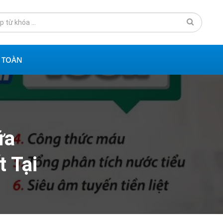
N TOÀN
ữa
 Tại