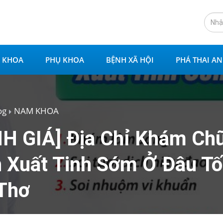
 KHOA
PHỤ KHOA
BỆNH XÃ HỘI
PHÁ THAI A
og
NAM KHOA
H GIÁ] Địa Chỉ Khám Ch
 Xuất Tinh Sớm Ở Đâu Tốt
Thơ