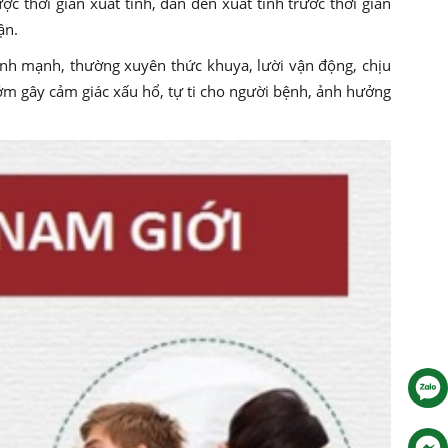
 thời gian xuất tinh, dẫn đến xuất tinh trước thời gian
ận.
nh mạnh, thường xuyên thức khuya, lười vận động, chịu
ớm gây cảm giác xấu hổ, tự ti cho người bệnh, ảnh hưởng