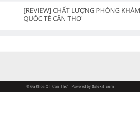
[REVIEW] CHẤT LƯỢNG PHÒNG KHÁM
QUỐC TẾ CẦN THƠ
© Đa Khoa QT Cần Thơ
Powered by
Salekit.com