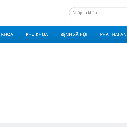
 KHOA
PHỤ KHOA
BỆNH XÃ HỘI
PHÁ THAI A
t bao quy đầu cần thơ